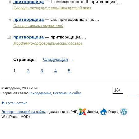
притворщица
— I. неискренность II. притворщик …
8
Словарь-тезаурус синонимов русской речи
притворщица
— см. притворщик; ы; ж …
9
Словарь многих выражений
притворщица
— притвор/щиц/а …
10
Морфемно-орфографический словарь
Страницы
Следующая
→
1
2
3
4
5
© Академик, 2000-2026
18+
Обратная связь:
Техподдержка
,
Реклама на сайте
👣 Путешествия
Экспорт словарей на сайты
, сделанные на PHP,
Joomla,
Drupal,
WordPress, MODx.