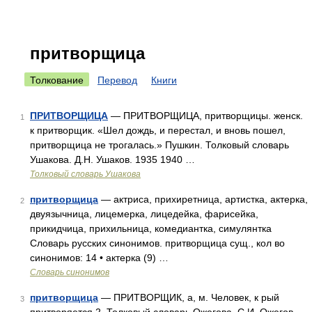
притворщица
Толкование
Перевод
Книги
ПРИТВОРЩИЦА
— ПРИТВОРЩИЦА, притворщицы. женск.
1
к притворщик. «Шел дождь, и перестал, и вновь пошел,
притворщица не трогалась.» Пушкин. Толковый словарь
Ушакова. Д.Н. Ушаков. 1935 1940 …
Толковый словарь Ушакова
притворщица
— актриса, прихиретница, артистка, актерка,
2
двуязычница, лицемерка, лицедейка, фарисейка,
прикидчица, прихильница, комедиантка, симулянтка
Словарь русских синонимов. притворщица сущ., кол во
синонимов: 14 • актерка (9) …
Словарь синонимов
притворщица
— ПРИТВОРЩИК, а, м. Человек, к рый
3