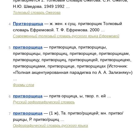
притворяется 2. Толковый словарь Ожегова. С.И. Ожегов,
Н.Ю. Шведова. 1949 1992 …
Толковый словарь Ожегова
Притворщица
— ж. жен. к сущ. притворщик Толковый
4
словарь Ефремовой. Т. Ф. Ефремова. 2000 …
Современный толковый словарь русского языка Ефремовой
притворщица
— притворщица, притворщицы,
5
притворщицы, притворщиц, притворщице, притворщицам,
притворщицу, притворщиц, притворщицей, притворщицею,
притворщицами, притворщице, притворщицах (Источник:
«Полная акцентуированная парадигма по А. А. Зализняку»)
…
Формы слов
притворщица
— притв орщица, ы, твор. п. ей …
6
Русский орфографический словарь
притворщица
— (1 ж), Тв. притво/рщицей; мн. притво/
7
рщицы, Р. притво/рщиц …
Орфографический словарь русского языка